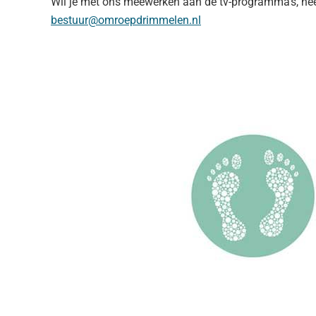
Wil je met ons meewerken aan de tv-programma’s, nee
bestuur@omroepdrimmelen.nl