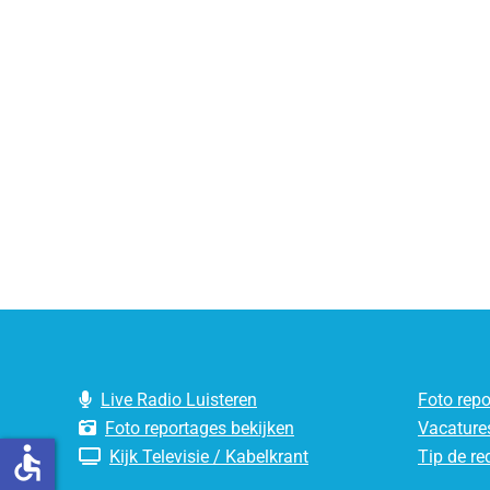
Live Radio Luisteren
Foto rep
Foto reportages bekijken
Vacature
accessible
Kijk Televisie / Kabelkrant
Tip de re