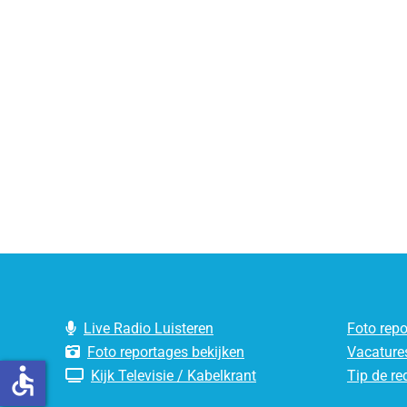
Live Radio Luisteren
Foto rep
Foto reportages bekijken
Vacature
accessible
Kijk Televisie / Kabelkrant
Tip de re