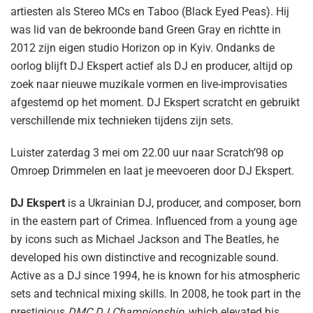
artiesten als Stereo MCs en Taboo (Black Eyed Peas). Hij
was lid van de bekroonde band Green Gray en richtte in
2012 zijn eigen studio Horizon op in Kyiv. Ondanks de
oorlog blijft DJ Ekspert actief als DJ en producer, altijd op
zoek naar nieuwe muzikale vormen en live-improvisaties
afgestemd op het moment. DJ Ekspert scratcht en gebruikt
verschillende mix technieken tijdens zijn sets.
Luister zaterdag 3 mei om 22.00 uur naar Scratch’98 op
Omroep Drimmelen en laat je meevoeren door DJ Ekspert.
DJ Ekspert
is a Ukrainian DJ, producer, and composer, born
in the eastern part of Crimea. Influenced from a young age
by icons such as Michael Jackson and The Beatles, he
developed his own distinctive and recognizable sound.
Active as a DJ since 1994, he is known for his atmospheric
sets and technical mixing skills. In 2008, he took part in the
prestigious
DMC DJ Championship
, which elevated his